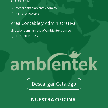
Comercial
comercial@ambientek.com.co
✉
+57 313 4007248

Area Contable y Administrativa
direccionadministrativa@ambientek.com.co
+57 320 3158280

Descargar Catálogo
NUESTRA OFICINA