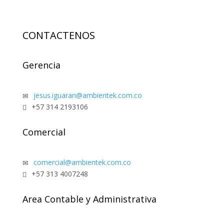
CONTACTENOS
Gerencia
jesus.iguaran@ambientek.com.co
✉
+57 314 2193106

Comercial
comercial@ambientek.com.co
✉
+57 313 4007248

Area Contable y Administrativa