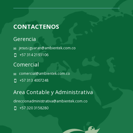
CONTACTENOS
Gerencia
jesus.iguaran@ambientek.com.co
✉
+57 314 2193106

Comercial
comercial@ambientek.com.co
✉
+57 313 4007248

Area Contable y Administrativa
direccionadministrativa@ambientek.com.co
+57 320 3158280
