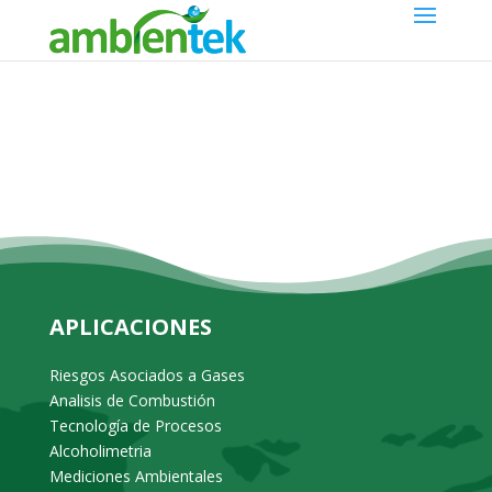
APLICACIONES
Riesgos Asociados a Gases
Analisis de Combustión
Tecnología de Procesos
Alcoholimetria
Mediciones Ambientales