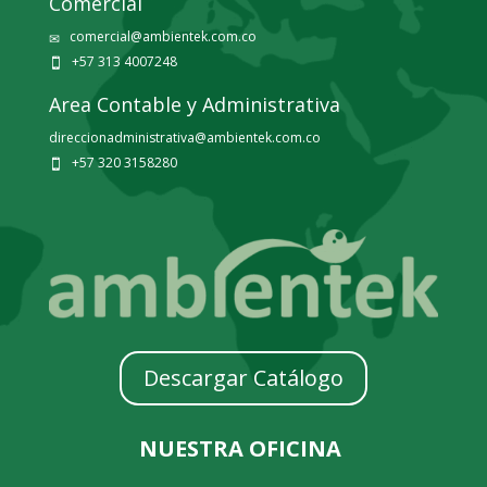
Comercial
comercial@ambientek.com.co
✉
+57 313 4007248

Area Contable y Administrativa
direccionadministrativa@ambientek.com.co
+57 320 3158280

Descargar Catálogo
NUESTRA OFICINA