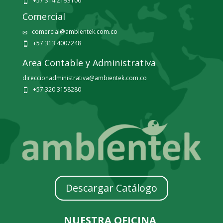
+57 314 2193106

Comercial
comercial@ambientek.com.co
✉
+57 313 4007248

Area Contable y Administrativa
direccionadministrativa@ambientek.com.co
+57 320 3158280

Descargar Catálogo
NUESTRA OFICINA