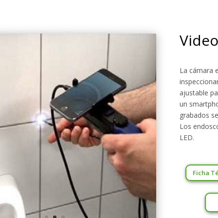
Vide
La cámara e
inspeccionar
ajustable p
un smartpho
grabados se 
Los endosco
LED.
Ficha T