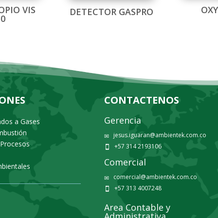
OPIO VIS
OX
DETECTOR GASPRO
50
IONES
CONTACTENOS
Gerencia
ados a Gases
ombustión
jesus.iguaran@ambientek.com.co
✉
 Procesos
+57 314 2193106

Comercial
bientales
comercial@ambientek.com.co
✉
+57 313 4007248

Area Contable y
Administrativa