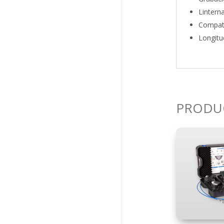
Lintern
Compati
Longitu
PRODU