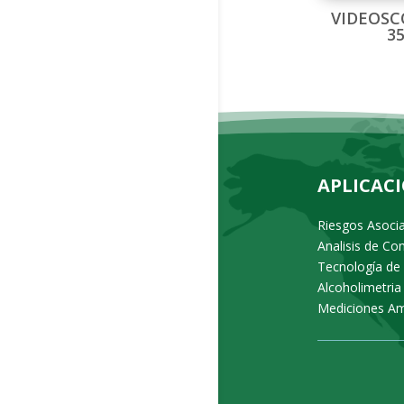
VIDEOSC
3
APLICAC
Riesgos Asoci
Analisis de C
Tecnología de
Alcoholimetria
Mediciones Am