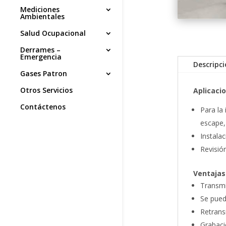
Mediciones
Ambientales
Salud Ocupacional
Derrames –
Emergencia
Descripc
Gases Patron
Otros Servicios
Aplicaci
Contáctenos
Para la
escape,
Instala
Revisió
Ventajas
Transmi
Se pued
Retrans
Grabaci