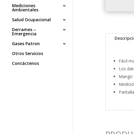
Mediciones
Ambientales
Salud Ocupacional
Derrames –
Emergencia
Descripc
Gases Patron
Otros Servicios
Fácil m
Contáctenos
Los dat
Mango t
Medición
Pantall