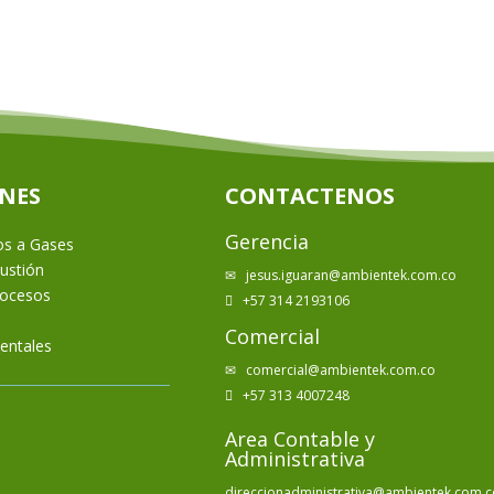
NES
CONTACTENOS
Gerencia
os a Gases
ustión
jesus.iguaran@ambientek.com.co
✉
rocesos
+57 314 2193106

Comercial
entales
comercial@ambientek.com.co
✉
+57 313 4007248

Area Contable y
Administrativa
direccionadministrativa@ambientek.com.c