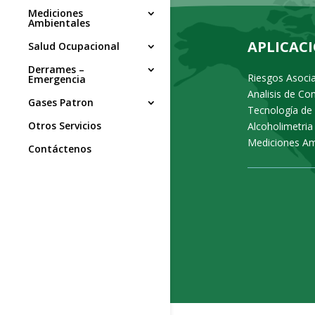
Mediciones
Ambientales
APLICAC
Salud Ocupacional
Derrames –
Riesgos Asoci
Emergencia
Analisis de C
Gases Patron
Tecnología de
Otros Servicios
Alcoholimetria
Mediciones Am
Contáctenos