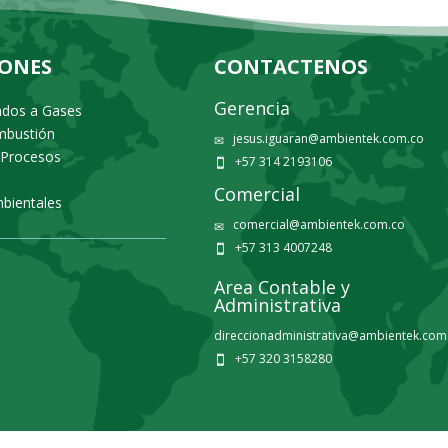
IONES
CONTACTENOS
Gerencia
ados a Gases
ombustión
jesus.iguaran@ambientek.com.co
✉
 Procesos
+57 314 2193106

Comercial
bientales
comercial@ambientek.com.co
✉
+57 313 4007248

Area Contable y
Administrativa
direccionadministrativa@ambientek.com
+57 320 3158280
