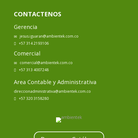
CONTACTENOS
Gerencia
jesus.iguaran@ambientek.com.co
✉
+57 314 2193106

Comercial
comercial@ambientek.com.co
✉
+57 313 4007248

Area Contable y Administrativa
direccionadministrativa@ambientek.com.co
+57 320 3158280
