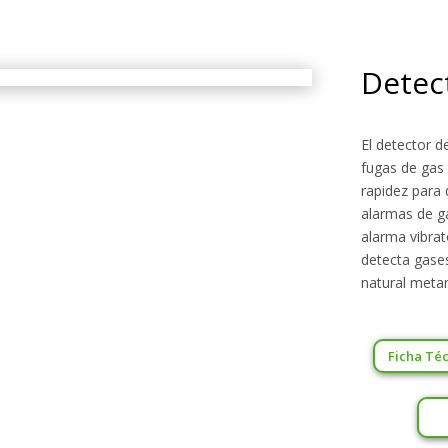
Detec
El detector 
fugas de gas 
rapidez para 
alarmas de ga
alarma vibrat
detecta gase
natural meta
Ficha Téc