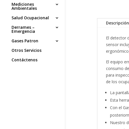
Mediciones
Ambientales
Salud Ocupacional
Descripción
Derrames –
Emergencia
El detector 
Gases Patron
sensor inclu
Otros Servicios
ergonómico,
Contáctenos
El equipo er
consumo de 
para inspecc
de los ocup
La pantal
Esta herra
Con el Gas
posterior
Nuestro d