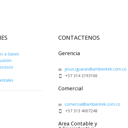
NES
CONTACTENOS
Gerencia
os a Gases
ustión
rocesos
jesus.iguaran@ambientek.com.co
✉
+57 314 2193106

entales
Comercial
comercial@ambientek.com.co
✉
+57 313 4007248

Area Contable y