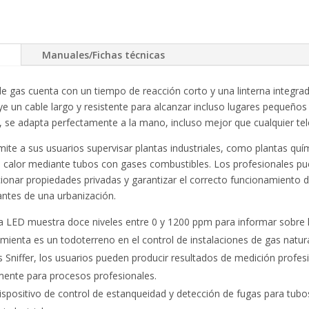
Manuales/Fichas técnicas
de gas cuenta con un tiempo de reacción corto y una linterna integrada
ye un cable largo y resistente para alcanzar incluso lugares pequeños y
 se adapta perfectamente a la mano, incluso mejor que cualquier tel
mite a sus usuarios supervisar plantas industriales, como plantas quí
calor mediante tubos con gases combustibles. Los profesionales pued
ionar propiedades privadas y garantizar el correcto funcionamiento d
antes de una urbanización.
la LED muestra doce niveles entre 0 y 1200 ppm para informar sobre l
mienta es un todoterreno en el control de instalaciones de gas natura
 Sniffer, los usuarios pueden producir resultados de medición profe
mente para procesos profesionales.
ispositivo de control de estanqueidad y detección de fugas para tubo