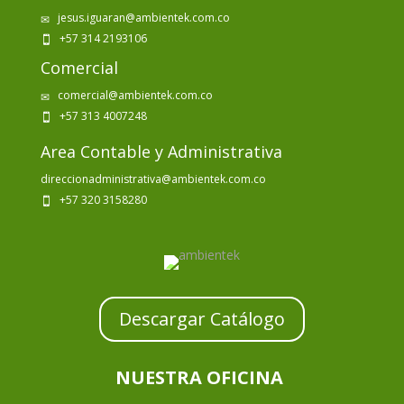
jesus.iguaran@ambientek.com.co
✉
+57 314 2193106

Comercial
comercial@ambientek.com.co
✉
+57 313 4007248

Area Contable y Administrativa
direccionadministrativa@ambientek.com.co
+57 320 3158280

Descargar Catálogo
NUESTRA OFICINA