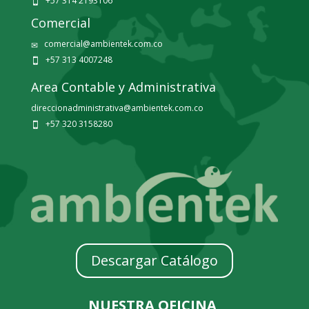
+57 314 2193106

Comercial
comercial@ambientek.com.co
✉
+57 313 4007248

Area Contable y Administrativa
direccionadministrativa@ambientek.com.co
+57 320 3158280

Descargar Catálogo
NUESTRA OFICINA