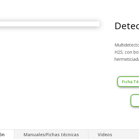
Detec
Multidetect
H2S; con bo
hermeticiad
Ficha Té
ión
Manuales/Fichas técnicas
Videos