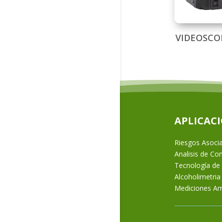
VIDEOSCOP
APLICAC
Riesgos Asoci
Analisis de C
Tecnología de
Alcoholimetria
Mediciones Am