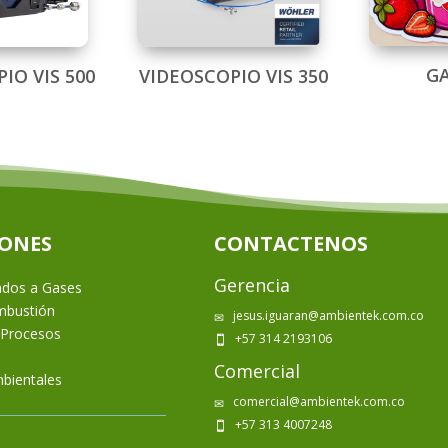
G
IO VIS 500
VIDEOSCOPIO VIS 350
IONES
CONTACTENOS
Gerencia
ados a Gases
ombustión
jesus.iguaran@ambientek.com.co
✉
 Procesos
+57 314 2193106

Comercial
bientales
comercial@ambientek.com.co
✉
+57 313 4007248
