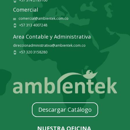
+57 314 2193106

Comercial
comercial@ambientek.com.co
✉
+57 313 4007248

Area Contable y Administrativa
direccionadministrativa@ambientek.com.co
+57 320 3158280

Descargar Catálogo
NUESTRA OFICINA